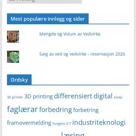
a
t
Mest populære innlegg og sider
e
g
Mengde og Volum av Vedvirke
o
r
i
Salg av ved og vedvirke - reservasjon 2026
Ordsky
differensiert
digital
3D printing
3d printer
essey
faglærar
forbedring
forbetring
industriteknologi
framovermelding
fungere
ICT
læring