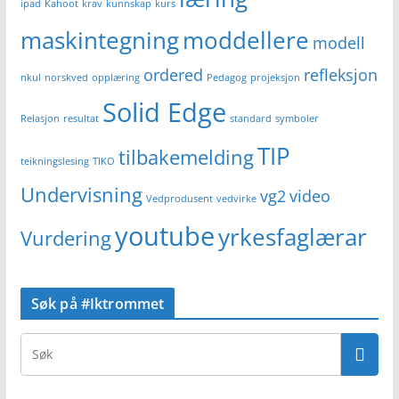
ipad
Kahoot
krav
kunnskap
kurs
maskintegning
moddellere
modell
ordered
refleksjon
nkul
norskved
opplæring
Pedagog
projeksjon
Solid Edge
Relasjon
resultat
standard
symboler
TIP
tilbakemelding
teikningslesing
TIKO
Undervisning
vg2
video
Vedprodusent
vedvirke
youtube
yrkesfaglærar
Vurdering
Søk på #Iktrommet