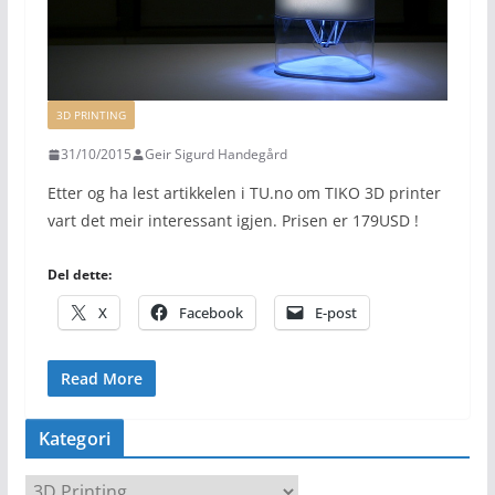
3D PRINTING
31/10/2015
Geir Sigurd Handegård
Etter og ha lest artikkelen i TU.no om TIKO 3D printer
vart det meir interessant igjen. Prisen er 179USD !
Del dette:
X
Facebook
E-post
Read More
Kategori
K