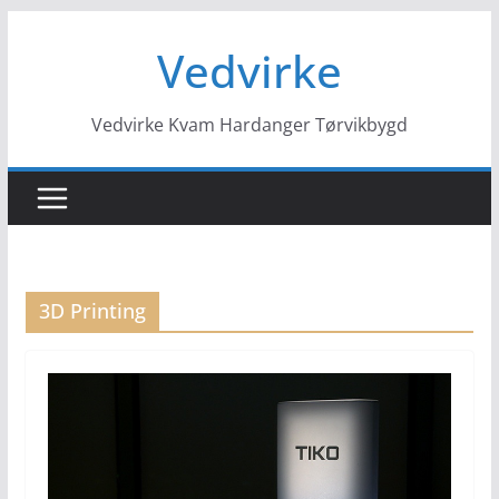
Hopp
Vedvirke
til
innholdet
Vedvirke Kvam Hardanger Tørvikbygd
3D Printing