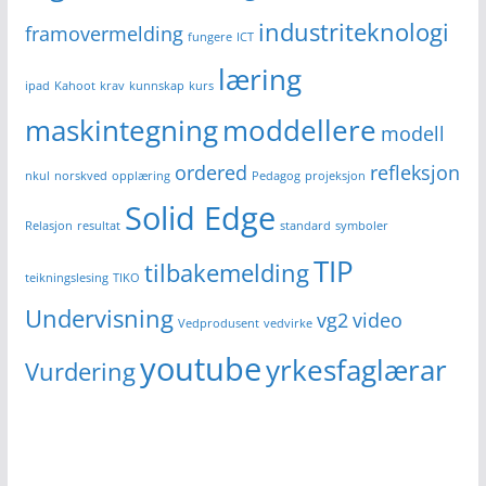
industriteknologi
framovermelding
fungere
ICT
læring
ipad
Kahoot
krav
kunnskap
kurs
maskintegning
moddellere
modell
ordered
refleksjon
nkul
norskved
opplæring
Pedagog
projeksjon
Solid Edge
Relasjon
resultat
standard
symboler
TIP
tilbakemelding
teikningslesing
TIKO
Undervisning
vg2
video
Vedprodusent
vedvirke
youtube
yrkesfaglærar
Vurdering