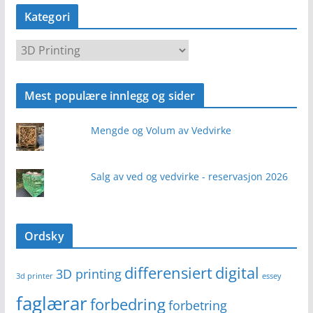
Kategori
K
a
t
Mest populære innlegg og sider
e
g
Mengde og Volum av Vedvirke
o
r
i
Salg av ved og vedvirke - reservasjon 2026
Ordsky
differensiert
digital
3D printing
3d printer
essey
faglærar
forbedring
forbetring